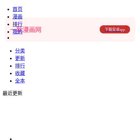
首页
漫画
排行
一耽漫画网
下载安卓app
我的
分类
更新
排行
收藏
全本
最近更新