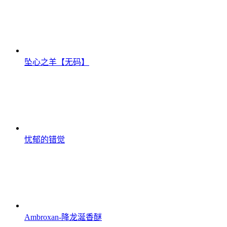
坠心之羊【无码】
忧郁的错觉
Ambroxan-降龙涎香醚