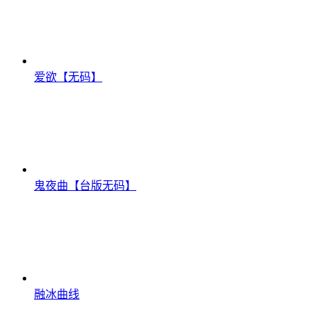
爱欲【无码】
鬼夜曲【台版无码】
融冰曲线