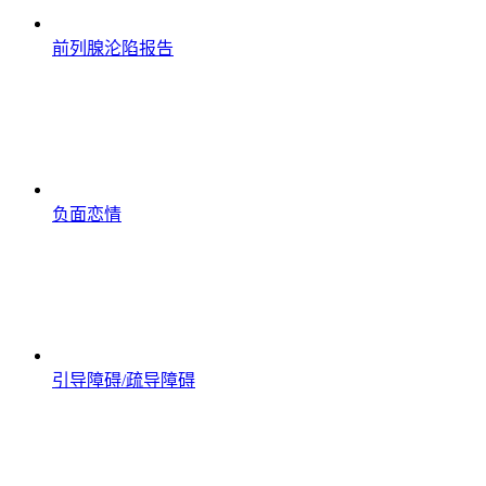
前列腺沦陷报告
负面恋情
引导障碍/疏导障碍