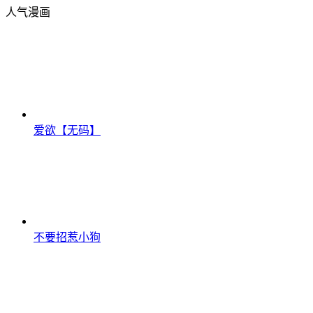
人气漫画
爱欲【无码】
不要招惹小狗