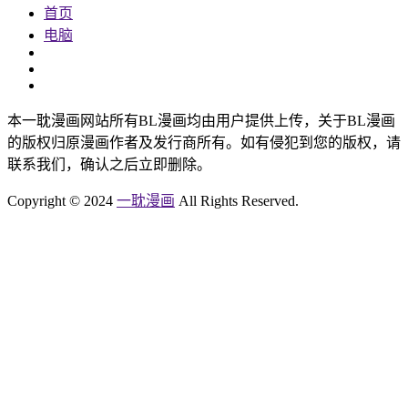
魔咒
爱欲【无码】
周一的救星